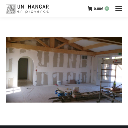
0,00
€
0