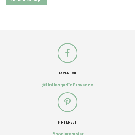
FACEBOOK
@UnHangarEnProvence
PINTEREST
@soniatempier