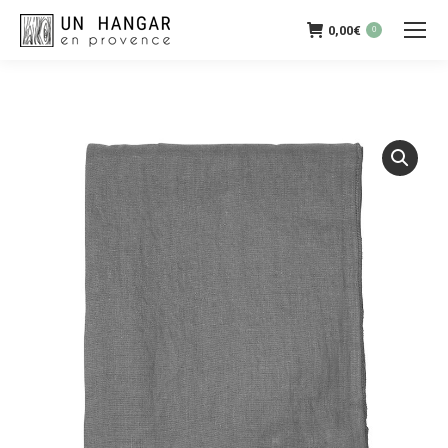
0,00
€
0