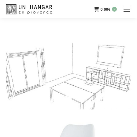
0,00
€
0