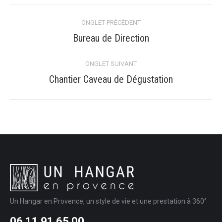
Navigation
ONGLET PRÉCÉDENT
de
Bureau de Direction
Onglet
précédent
commentaire
ONGLET SUIVANT
Chantier Caveau de Dégustation
Onglet
suivant
Un Hangar en Provence, un style de vie et une prestation à 360°
06 11 91 65 00