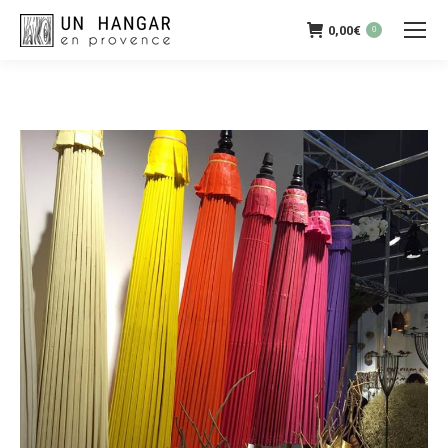
0,00
€
0