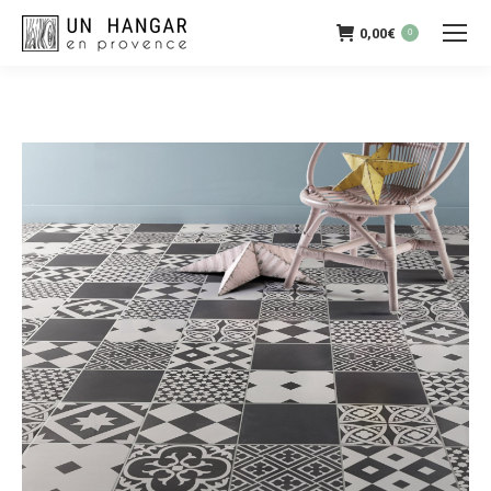
0,00
€
0