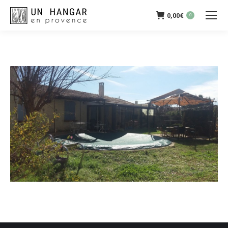
0,00
€
0