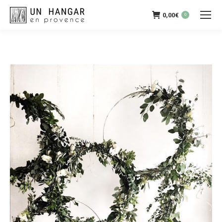
0,00
€
0